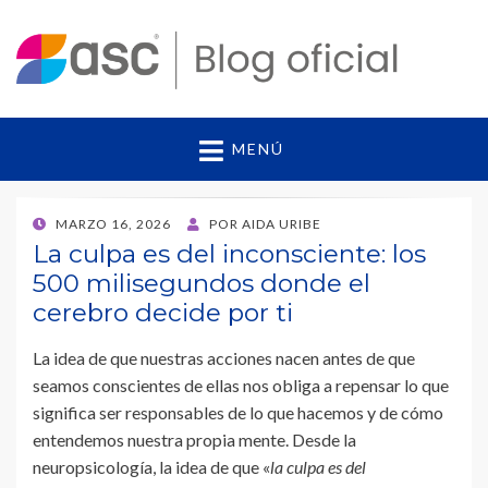
ASC – BLOG OFICIAL
Conoce cómo la Metodología ASC utiliza la
neuropsicología aplicada a la educación para
MENÚ
potenciar el aprendizaje de tu hijo. Descubre sus
beneficios y cómo aplicarla.
PUBLICADO
MARZO 16, 2026
POR
AIDA URIBE
EL
La culpa es del inconsciente: los
500 milisegundos donde el
cerebro decide por ti
La idea de que nuestras acciones nacen antes de que
seamos conscientes de ellas nos obliga a repensar lo que
significa ser responsables de lo que hacemos y de cómo
entendemos nuestra propia mente. Desde la
neuropsicología, la idea de que «
la culpa es del