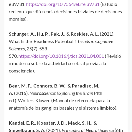
e39731.
https://doi.org/10.7554/eLife.39731
(Estudio
reciente que diferencia decisiones triviales de decisiones
morales).
Schurger, A., Hu, P., Pak, J., & Roskies, A. L.
(2021).
What Is the ‘Readiness Potential’?
Trends in Cognitive
Sciences
,
25
(7), 558-
570.
https://doi.org/10.1016/j.tics.2021.04.001
(Revisió
n moderna sobre la actividad cerebral previa a la
consciencia).
Bear, M. F., Connors, B. W., & Paradiso, M.
A.
(2016).
Neuroscience: Exploring the Brain
(4th
ed.). Wolters Kluwer. (Manual de referencia para la
anatomía de los ganglios basales y el sistema límbico).
Kandel, E. R., Koester, J. D., Mack, S. H., &
Siegelbaum, S. A.
(2021).
Principles of Neural Science
(6th