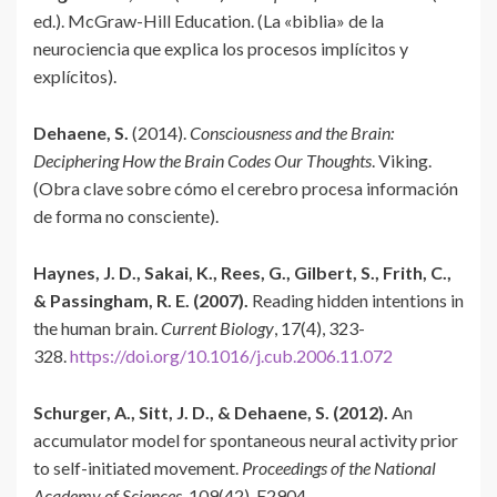
ed.). McGraw-Hill Education. (La «biblia» de la
neurociencia que explica los procesos implícitos y
explícitos).
Dehaene, S.
(2014).
Consciousness and the Brain:
Deciphering How the Brain Codes Our Thoughts
. Viking.
(Obra clave sobre cómo el cerebro procesa información
de forma no consciente).
Haynes, J. D., Sakai, K., Rees, G., Gilbert, S., Frith, C.,
& Passingham, R. E. (2007).
Reading hidden intentions in
the human brain.
Current Biology
, 17(4), 323-
328.
https://doi.org/10.1016/j.cub.2006.11.072
Schurger, A., Sitt, J. D., & Dehaene, S. (2012).
An
accumulator model for spontaneous neural activity prior
to self-initiated movement.
Proceedings of the National
Academy of Sciences
, 109(42), E2904-